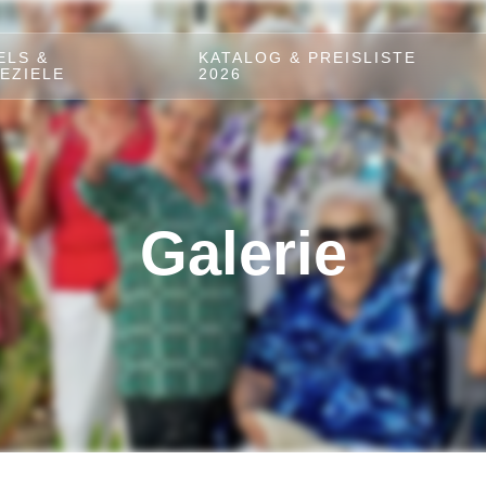
ELS &
KATALOG & PREISLISTE
EZIELE
2026
Galerie