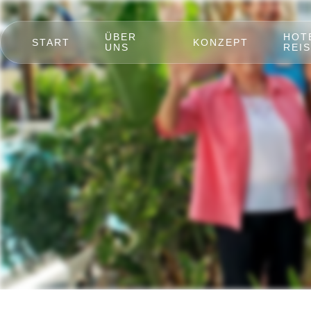
ÜBER
HOT
START
KONZEPT
UNS
REIS